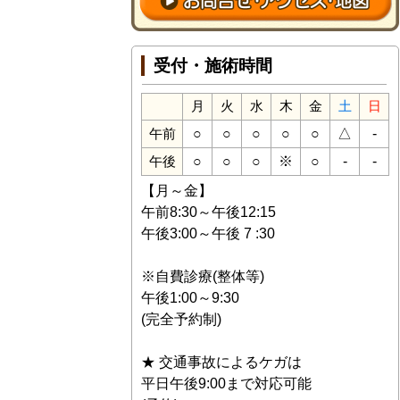
受付・施術時間
月
火
水
木
金
土
日
○
○
○
○
○
△
-
午前
○
○
○
※
○
-
-
午後
【月～金】
午前8:30～午後12:15
午後3:00～午後 7 :30
※自費診療(整体等)
午後1:00～9:30
(完全予約制)
★ 交通事故によるケガは
平日午後9:00まで対応可能