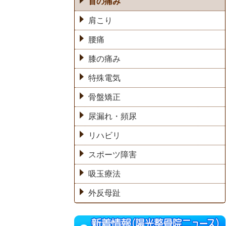
首の痛み
肩こり
腰痛
膝の痛み
特殊電気
骨盤矯正
尿漏れ・頻尿
リハビリ
スポーツ障害
吸玉療法
外反母趾