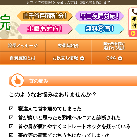
足立区で整骨院をお探しの方は【陽光整骨院】まで
陽光整骨院が
院長メッセージ
整骨院紹介
選ばれる理由
自費施術とは
お役立ち情報
Q&A
首の痛み
このようなお悩みはありませんか？
☑ 寝違えて首を痛めてしまった
☑ 首が痛いと思ったら頸椎ヘルニアと診断された
☑ 首や肩が疲れやすくストレートネックを疑っている
☑ 事故等の衝撃でむちうちになってしまった